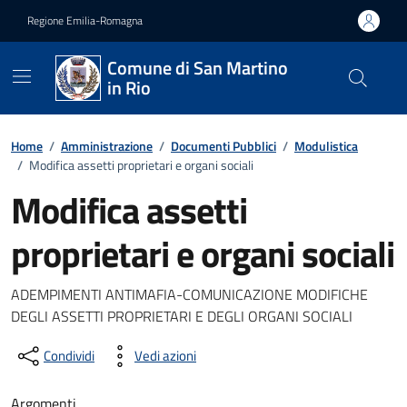
Vai ai contenuti
Vai al footer
Regione Emilia-Romagna
Comune di San Martino
in Rio
Home
/
Amministrazione
/
Documenti Pubblici
/
Modulistica
/
Modifica assetti proprietari e organi sociali
Modifica assetti
proprietari e organi sociali
Dettagli del documento
ADEMPIMENTI ANTIMAFIA-COMUNICAZIONE MODIFICHE
DEGLI ASSETTI PROPRIETARI E DEGLI ORGANI SOCIALI
Condividi
Vedi azioni
Argomenti