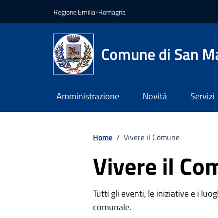
Vai ai contenuti
Vai al footer
Regione Emilia-Romagna
Comune di San Ma
Amministrazione
Novità
Servizi
Home
/
Vivere il Comune
Vivere il C
Tutti gli eventi, le iniziative e i lu
comunale.