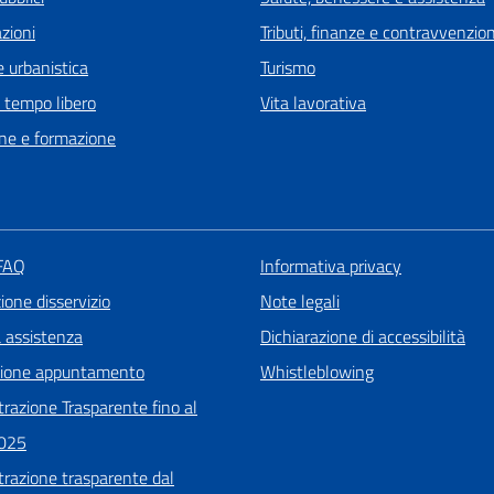
zioni
Tributi, finanze e contravvenzion
 urbanistica
Turismo
e tempo libero
Vita lavorativa
ne e formazione
 FAQ
Informativa privacy
one disservizio
Note legali
a assistenza
Dichiarazione di accessibilità
zione appuntamento
Whistleblowing
razione Trasparente fino al
025
razione trasparente dal