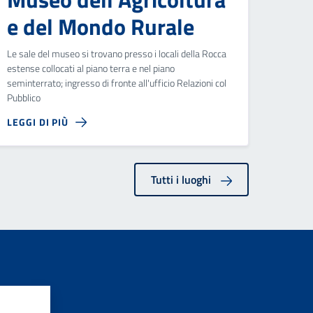
e del Mondo Rurale
Le sale del museo si trovano presso i locali della Rocca
estense collocati al piano terra e nel piano
seminterrato; ingresso di fronte all'ufficio Relazioni col
Pubblico
LEGGI DI PIÙ
Tutti i luoghi