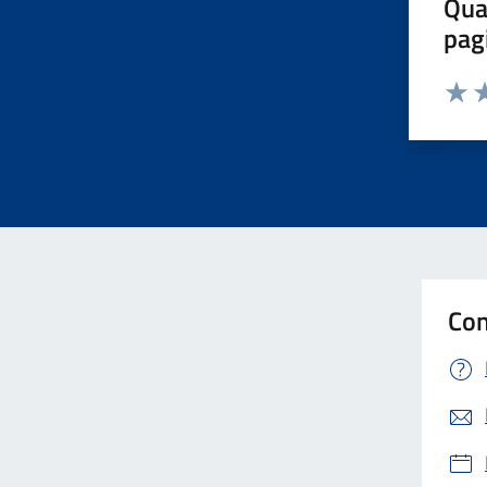
Qua
pag
Valut
Va
Con