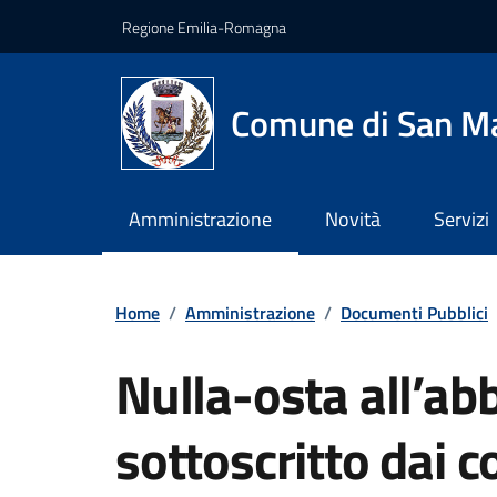
Vai ai contenuti
Vai al footer
Regione Emilia-Romagna
Comune di San Ma
Amministrazione
Novità
Servizi
Home
/
Amministrazione
/
Documenti Pubblici
Nulla-osta all’ab
sottoscritto dai 