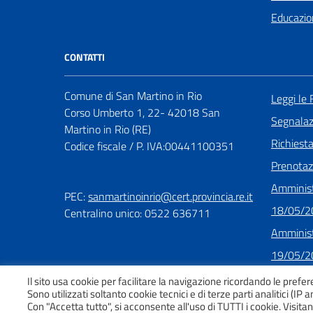
Educazio
CONTATTI
Comune di San Martino in Rio
Leggi le
Corso Umberto 1, 22- 42018 San
Segnalazi
Martino in Rio (RE)
Richiest
Codice fiscale / P. IVA:00441100351
Prenota
Amminist
PEC:
sanmartinoinrio@cert.provincia.re.it
18/05/2
Centralino unico: 0522 636711
Amminist
19/05/2
Il sito usa cookie per facilitare la navigazione ricordando le prefer
Sono utilizzati soltanto cookie tecnici e di terze parti analitici (IP 
Con "Accetta tutto", si acconsente all'uso di TUTTI i cookie. Visi