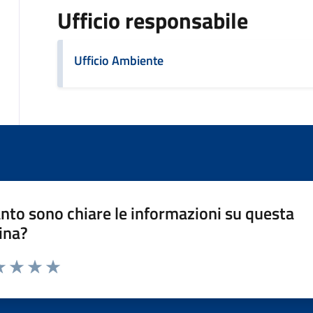
Ufficio responsabile
Ufficio Ambiente
nto sono chiare le informazioni su questa
ina?
a 1 stelle su 5
luta 2 stelle su 5
Valuta 3 stelle su 5
Valuta 4 stelle su 5
Valuta 5 stelle su 5