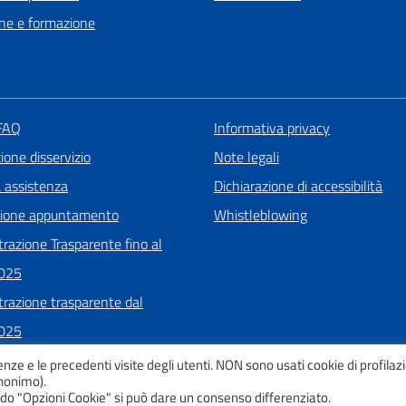
ne e formazione
 FAQ
Informativa privacy
one disservizio
Note legali
a assistenza
Dichiarazione di accessibilità
zione appuntamento
Whistleblowing
razione Trasparente fino al
025
razione trasparente dal
025
enze e le precedenti visite degli utenti. NON sono usati cookie di profilaz
anonimo).
tando "Opzioni Cookie" si può dare un consenso differenziato.