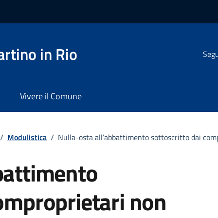
rtino in Rio
Segui
Vivere il Comune
/
Modulistica
/
Nulla-osta all’abbattimento sottoscritto dai com
battimento
comproprietari non