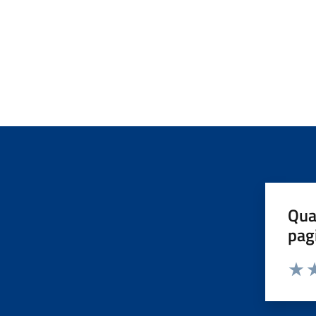
Qua
pag
Valut
Va