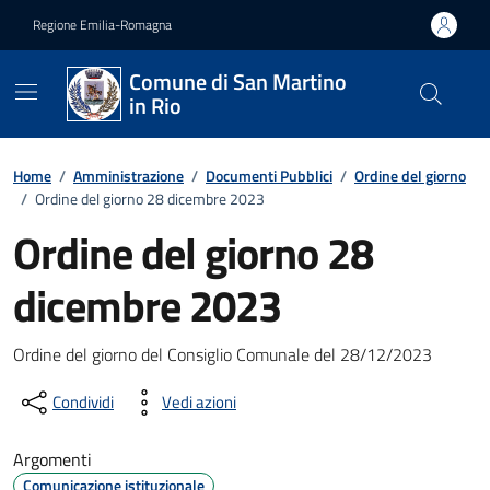
Vai ai contenuti
Vai al footer
Regione Emilia-Romagna
Comune di San Martino
in Rio
Home
/
Amministrazione
/
Documenti Pubblici
/
Ordine del giorno
/
Ordine del giorno 28 dicembre 2023
Ordine del giorno 28
dicembre 2023
Dettagli del documento
Ordine del giorno del Consiglio Comunale del 28/12/2023
Condividi
Vedi azioni
Argomenti
Comunicazione istituzionale