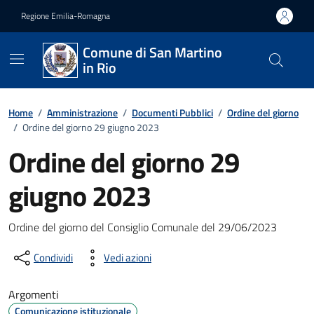
Vai ai contenuti
Vai al footer
Regione Emilia-Romagna
Comune di San Martino
in Rio
Home
/
Amministrazione
/
Documenti Pubblici
/
Ordine del giorno
/
Ordine del giorno 29 giugno 2023
Ordine del giorno 29
giugno 2023
Dettagli del documento
Ordine del giorno del Consiglio Comunale del 29/06/2023
Condividi
Vedi azioni
Argomenti
Comunicazione istituzionale