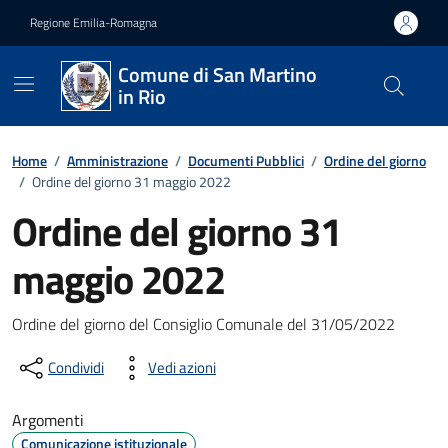
Vai ai contenuti
Vai al footer
Regione Emilia-Romagna
Comune di San Martino
in Rio
Home
/
Amministrazione
/
Documenti Pubblici
/
Ordine del giorno
/
Ordine del giorno 31 maggio 2022
Ordine del giorno 31
maggio 2022
Dettagli del documento
Ordine del giorno del Consiglio Comunale del 31/05/2022
Condividi
Vedi azioni
Argomenti
Comunicazione istituzionale