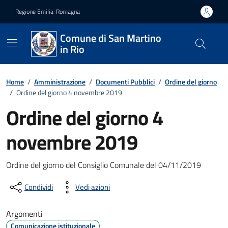
Vai ai contenuti
Vai al footer
Regione Emilia-Romagna
Comune di San Martino
in Rio
Home
/
Amministrazione
/
Documenti Pubblici
/
Ordine del giorno
/
Ordine del giorno 4 novembre 2019
Ordine del giorno 4
novembre 2019
Dettagli del documento
Ordine del giorno del Consiglio Comunale del 04/11/2019
Condividi
Vedi azioni
Argomenti
Comunicazione istituzionale