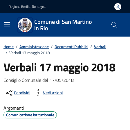
Vai ai contenuti
Vai al footer
Regione Emilia-Romagna
Comune di San Martino
in Rio
Home
/
Amministrazione
/
Documenti Pubblici
/
Verbali
/
Verbali 17 maggio 2018
Verbali 17 maggio 2018
Dettagli del documento
Consiglio Comunale del 17/05/2018
Condividi
Vedi azioni
Argomenti
Comunicazione istituzionale