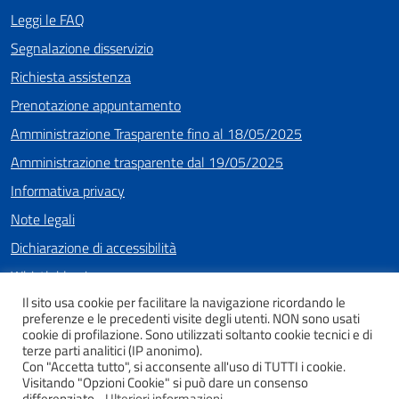
Leggi le FAQ
Segnalazione disservizio
Richiesta assistenza
Prenotazione appuntamento
Amministrazione Trasparente fino al 18/05/2025
Amministrazione trasparente dal 19/05/2025
Informativa privacy
Note legali
Dichiarazione di accessibilità
Whistleblowing
Il sito usa cookie per facilitare la navigazione ricordando le
preferenze e le precedenti visite degli utenti. NON sono usati
cookie di profilazione. Sono utilizzati soltanto cookie tecnici e di
SEGUICI SU
terze parti analitici (IP anonimo).
Con "Accetta tutto", si acconsente all'uso di TUTTI i cookie.
Facebook
Instagram
Youtube
Visitando "Opzioni Cookie" si può dare un consenso
differenziato.
Ulteriori informazioni