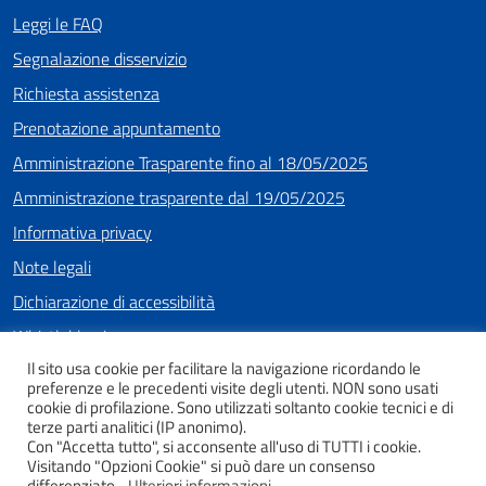
Leggi le FAQ
Segnalazione disservizio
Richiesta assistenza
Prenotazione appuntamento
Amministrazione Trasparente fino al 18/05/2025
Amministrazione trasparente dal 19/05/2025
Informativa privacy
Note legali
Dichiarazione di accessibilità
Whistleblowing
Il sito usa cookie per facilitare la navigazione ricordando le
preferenze e le precedenti visite degli utenti. NON sono usati
cookie di profilazione. Sono utilizzati soltanto cookie tecnici e di
SEGUICI SU
terze parti analitici (IP anonimo).
Con "Accetta tutto", si acconsente all'uso di TUTTI i cookie.
Facebook
Instagram
Youtube
Visitando "Opzioni Cookie" si può dare un consenso
differenziato.
Ulteriori informazioni