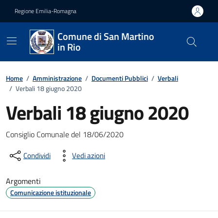
Vai ai contenuti
Vai al footer
Regione Emilia-Romagna
Comune di San Martino
in Rio
Home
/
Amministrazione
/
Documenti Pubblici
/
Verbali
/
Verbali 18 giugno 2020
Verbali 18 giugno 2020
Dettagli del documento
Consiglio Comunale del 18/06/2020
Condividi
Vedi azioni
Argomenti
Comunicazione istituzionale