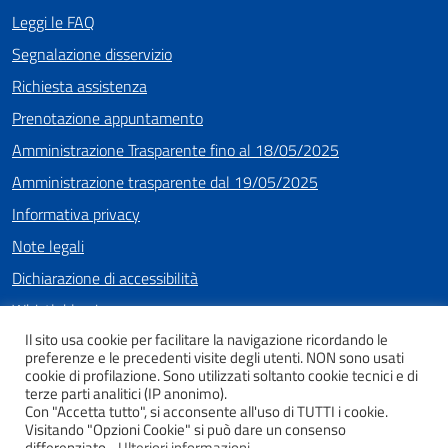
Leggi le FAQ
Segnalazione disservizio
Richiesta assistenza
Prenotazione appuntamento
Amministrazione Trasparente fino al 18/05/2025
Amministrazione trasparente dal 19/05/2025
Informativa privacy
Note legali
Dichiarazione di accessibilità
Whistleblowing
Il sito usa cookie per facilitare la navigazione ricordando le
preferenze e le precedenti visite degli utenti. NON sono usati
cookie di profilazione. Sono utilizzati soltanto cookie tecnici e di
SEGUICI SU
terze parti analitici (IP anonimo).
Con "Accetta tutto", si acconsente all'uso di TUTTI i cookie.
Facebook
Instagram
Youtube
Visitando "Opzioni Cookie" si può dare un consenso
differenziato.
Ulteriori informazioni