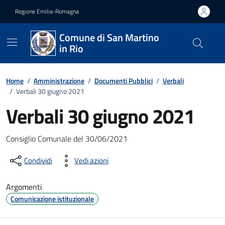
Vai ai contenuti
Vai al footer
Regione Emilia-Romagna
Comune di San Martino
in Rio
Home
/
Amministrazione
/
Documenti Pubblici
/
Verbali
/
Verbali 30 giugno 2021
Verbali 30 giugno 2021
Dettagli del documento
Consiglio Comunale del 30/06/2021
Condividi
Vedi azioni
Argomenti
Comunicazione istituzionale