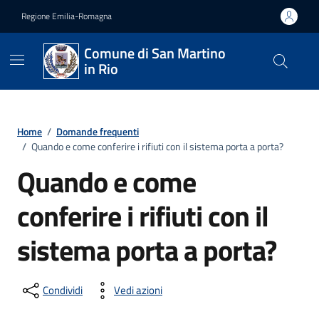
Vai ai contenuti
Vai al footer
Regione Emilia-Romagna
Comune di San Martino
in Rio
Home
/
Domande frequenti
/
Quando e come conferire i rifiuti con il sistema porta a porta?
Quando e come
conferire i rifiuti con il
sistema porta a porta?
Condividi
Vedi azioni