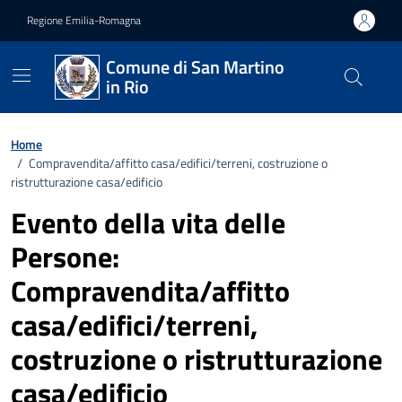
Vai ai contenuti
Vai al footer
Regione Emilia-Romagna
Comune di San Martino
in Rio
Home
/
Compravendita/affitto casa/edifici/terreni, costruzione o
ristrutturazione casa/edificio
Evento della vita delle
Persone:
Compravendita/affitto
casa/edifici/terreni,
costruzione o ristrutturazione
casa/edificio