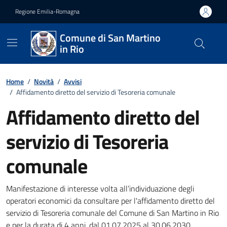
Vai ai contenuti
Vai al footer
Regione Emilia-Romagna
Comune di San Martino
in Rio
Home
/
Novità
/
Avvisi
/
Affidamento diretto del servizio di Tesoreria comunale
Affidamento diretto del
servizio di Tesoreria
comunale
Dettagli della notizia
Manifestazione di interesse volta all’individuazione degli
operatori economici da consultare per l'affidamento diretto del
servizio di Tesoreria comunale del Comune di San Martino in Rio
e per la durata di 4 anni, dal 01.07.2025 al 30.06.2030