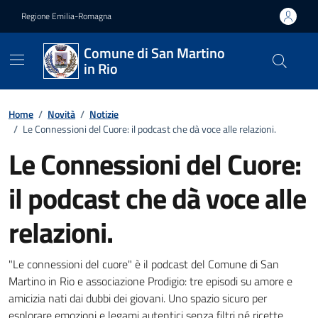
Vai ai contenuti
Vai al footer
Regione Emilia-Romagna
Comune di San Martino
in Rio
Home
/
Novità
/
Notizie
/
Le Connessioni del Cuore: il podcast che dà voce alle relazioni.
Le Connessioni del Cuore:
il podcast che dà voce alle
relazioni.
Dettagli della notizia
"Le connessioni del cuore" è il podcast del Comune di San
Martino in Rio e associazione Prodigio: tre episodi su amore e
amicizia nati dai dubbi dei giovani. Uno spazio sicuro per
esplorare emozioni e legami autentici senza filtri né ricette