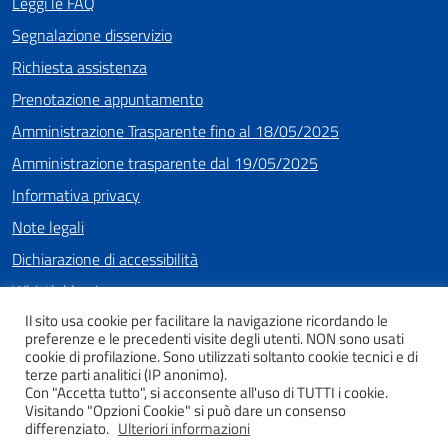
Leggi le FAQ
Segnalazione disservizio
Richiesta assistenza
Prenotazione appuntamento
Amministrazione Trasparente fino al 18/05/2025
Amministrazione trasparente dal 19/05/2025
Informativa privacy
Note legali
Dichiarazione di accessibilità
Whistleblowing
Il sito usa cookie per facilitare la navigazione ricordando le
preferenze e le precedenti visite degli utenti. NON sono usati
cookie di profilazione. Sono utilizzati soltanto cookie tecnici e di
SEGUICI SU
terze parti analitici (IP anonimo).
Con "Accetta tutto", si acconsente all'uso di TUTTI i cookie.
Facebook
Instagram
Youtube
Visitando "Opzioni Cookie" si può dare un consenso
differenziato.
Ulteriori informazioni