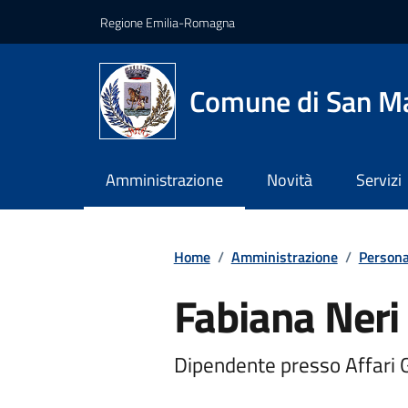
Vai ai contenuti
Vai al footer
Regione Emilia-Romagna
Comune di San Ma
Amministrazione
Novità
Servizi
Home
/
Amministrazione
/
Persona
Fabiana Neri
Dipendente presso Affari G