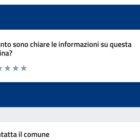
nto sono chiare le informazioni su questa
ina?
a 1 stelle su 5
luta 2 stelle su 5
Valuta 3 stelle su 5
Valuta 4 stelle su 5
Valuta 5 stelle su 5
tatta il comune