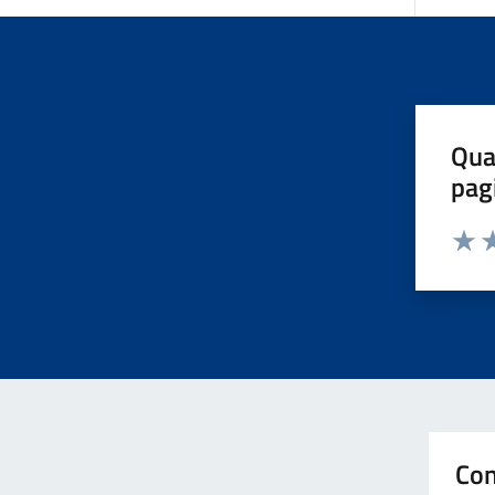
Qua
pag
Valut
Va
Con