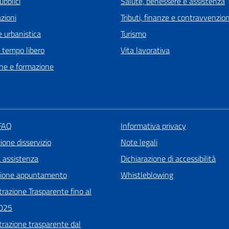
ubblici
Salute, benessere e assistenza
zioni
Tributi, finanze e contravvenzion
 urbanistica
Turismo
e tempo libero
Vita lavorativa
ne e formazione
 FAQ
Informativa privacy
one disservizio
Note legali
a assistenza
Dichiarazione di accessibilità
zione appuntamento
Whistleblowing
razione Trasparente fino al
025
razione trasparente dal