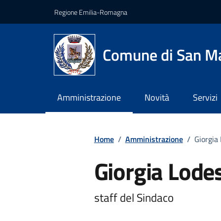
Vai ai contenuti
Vai al footer
Regione Emilia-Romagna
Comune di San Ma
Amministrazione
Novità
Servizi
Home
/
Amministrazione
/
Giorgia
Giorgia Lode
staff del Sindaco