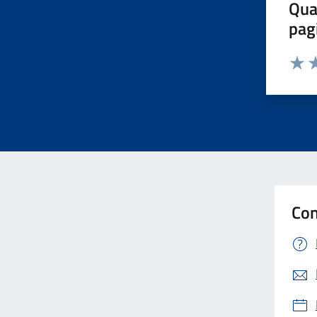
Qua
pag
Valut
Va
Con