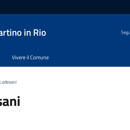
rtino in Rio
Segui
Vivere il Comune
 Lodesani
sani