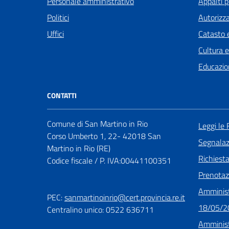
Personale amministrativo
Appalti p
Politici
Autorizza
Uffici
Catasto e
Cultura 
Educazio
CONTATTI
Comune di San Martino in Rio
Leggi le
Corso Umberto 1, 22- 42018 San
Segnalazi
Martino in Rio (RE)
Richiest
Codice fiscale / P. IVA:00441100351
Prenota
Amminist
PEC:
sanmartinoinrio@cert.provincia.re.it
18/05/2
Centralino unico: 0522 636711
Amminist