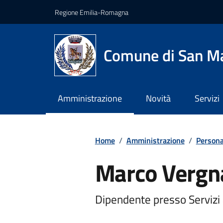
Vai ai contenuti
Vai al footer
Regione Emilia-Romagna
Comune di San Ma
Amministrazione
Novità
Servizi
Home
/
Amministrazione
/
Persona
Marco Vergn
Dipendente presso Servizi 