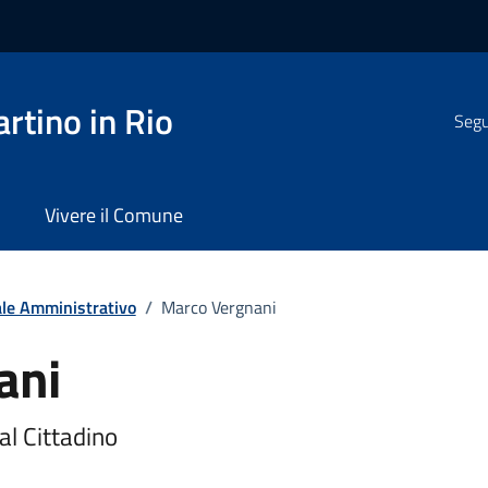
rtino in Rio
Segui
Vivere il Comune
le Amministrativo
/
Marco Vergnani
ani
al Cittadino