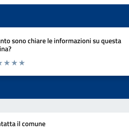
nto sono chiare le informazioni su questa
ina?
a 1 stelle su 5
luta 2 stelle su 5
Valuta 3 stelle su 5
Valuta 4 stelle su 5
Valuta 5 stelle su 5
tatta il comune