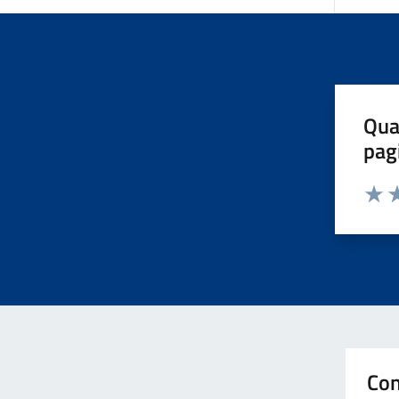
Qua
pag
Valut
Va
Con