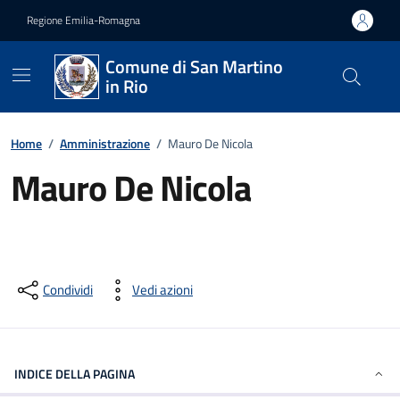
Vai ai contenuti
Vai al footer
Regione Emilia-Romagna
Comune di San Martino
in Rio
Home
/
Amministrazione
/
Mauro De Nicola
Mauro De Nicola
Condividi
Vedi azioni
INDICE DELLA PAGINA