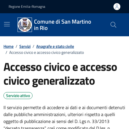
Vai ai contenuti
Vai al footer
Regione Emilia-Romagna
Comune di San Martino
in Rio
Home
/
Servizi
/
Anagrafe e stato civile
/
Accesso civico e accesso civico generalizzato
Accesso civico e accesso
civico generalizzato
Servizio attivo
Il servizio permette di accedere ai dati e ai documenti detenuti
dalle pubbliche amministrazioni, ulteriori rispetto a quelli
oggetto di pubblicazione ai sensi del D. Lgs n. 33/2013
“decreto trasparenza”, così come modificato dal D.lgs. n.