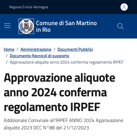
Vai ai contenuti
Vai al footer
Regione Emilia-Romagna
Comune di San Martino
in Rio
Home
/
Amministrazione
/
Documenti Pubblici
/
Documento (tecnico) di supporto
/
Approvazione aliquote anno 2024 conferma regolamento IRPEF
Approvazione aliquote
anno 2024 conferma
regolamento IRPEF
Dettagli del documento
Addizionale Comunale all'IRPEF ANNO 2024 Approvazione
aliquote 2023 DCC N°88 del 21/12/2023