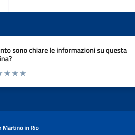
nto sono chiare le informazioni su questa
ina?
a 1 stelle su 5
luta 2 stelle su 5
Valuta 3 stelle su 5
Valuta 4 stelle su 5
Valuta 5 stelle su 5
 Martino in Rio