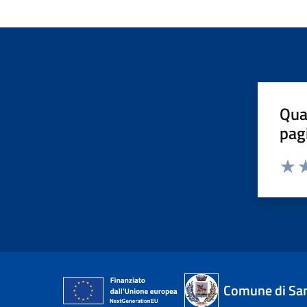
Qua
pag
Valut
Va
Comune di San