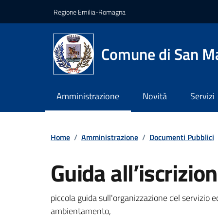
Vai ai contenuti
Vai al footer
Regione Emilia-Romagna
Comune di San Ma
Amministrazione
Novità
Servizi
Home
/
Amministrazione
/
Documenti Pubblici
Guida all’iscrizio
Dettagli del documento
piccola guida sull'organizzazione del servizio e
ambientamento,