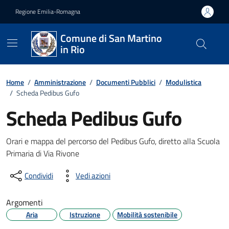
Vai ai contenuti
Vai al footer
Regione Emilia-Romagna
Comune di San Martino
in Rio
Home
/
Amministrazione
/
Documenti Pubblici
/
Modulistica
/
Scheda Pedibus Gufo
Scheda Pedibus Gufo
Dettagli del documento
Orari e mappa del percorso del Pedibus Gufo, diretto alla Scuola
Primaria di Via Rivone
Condividi
Vedi azioni
Argomenti
Aria
Istruzione
Mobilità sostenibile