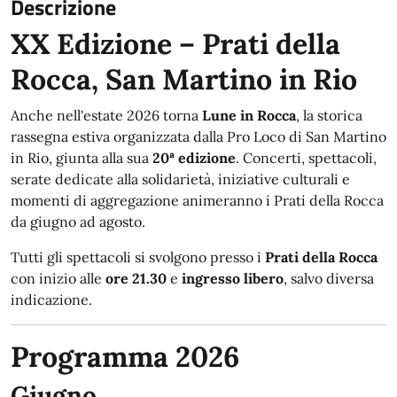
Descrizione
XX Edizione – Prati della
Rocca, San Martino in Rio
Anche nell'estate 2026 torna
Lune in Rocca
, la storica
rassegna estiva organizzata dalla Pro Loco di San Martino
in Rio, giunta alla sua
20ª edizione
. Concerti, spettacoli,
serate dedicate alla solidarietà, iniziative culturali e
momenti di aggregazione animeranno i Prati della Rocca
da giugno ad agosto.
Tutti gli spettacoli si svolgono presso i
Prati della Rocca
con inizio alle
ore 21.30
e
ingresso libero
, salvo diversa
indicazione.
Programma 2026
Giugno