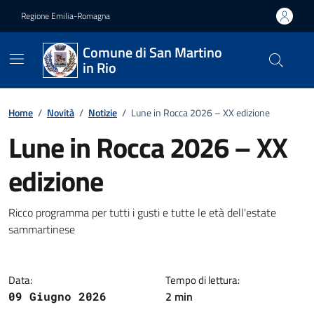
Vai ai contenuti
Vai al footer
Regione Emilia-Romagna
Comune di San Martino
in Rio
Home
/
Novità
/
Notizie
/
Lune in Rocca 2026 – XX edizione
Lune in Rocca 2026 – XX
edizione
Dettagli della notizia
Ricco programma per tutti i gusti e tutte le età dell'estate
sammartinese
Data:
Tempo di lettura:
2 min
09 Giugno 2026