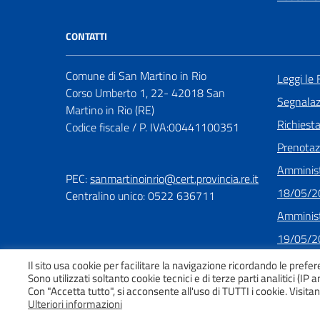
CONTATTI
Comune di San Martino in Rio
Leggi le
Corso Umberto 1, 22- 42018 San
Segnalazi
Martino in Rio (RE)
Richiest
Codice fiscale / P. IVA:00441100351
Prenota
Amminist
PEC:
sanmartinoinrio@cert.provincia.re.it
18/05/2
Centralino unico: 0522 636711
Amminist
19/05/2
Il sito usa cookie per facilitare la navigazione ricordando le prefer
Sono utilizzati soltanto cookie tecnici e di terze parti analitici (IP 
Con "Accetta tutto", si acconsente all'uso di TUTTI i cookie. Visi
Ulteriori informazioni