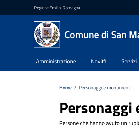
Vai ai contenuti
Vai al footer
Regione Emilia-Romagna
Comune di San Ma
Amministrazione
Novità
Servizi
Home
/
Personaggi e monumenti
Personaggi
Persone che hanno avuto un ruolo s