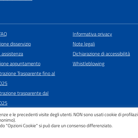
 FAQ
Informativa privacy
one disservizio
Note legali
a assistenza
Dichiarazione di accessibilità
zione appuntamento
Whistleblowing
razione Trasparente fino al
025
razione trasparente dal
025
enze e le precedenti visite degli utenti. NON sono usati cookie di profilaz
anonimo).
tando "Opzioni Cookie" si può dare un consenso differenziato.