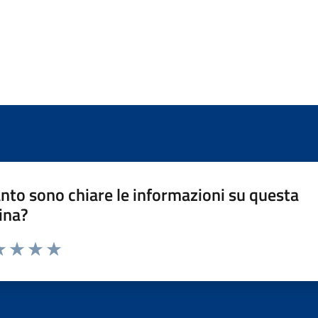
nto sono chiare le informazioni su questa
ina?
a 1 stelle su 5
luta 2 stelle su 5
Valuta 3 stelle su 5
Valuta 4 stelle su 5
Valuta 5 stelle su 5