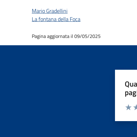
Mario Gradellini
La fontana della Foca
Pagina aggiornata il 09/05/2025
Qua
pag
Valut
Va