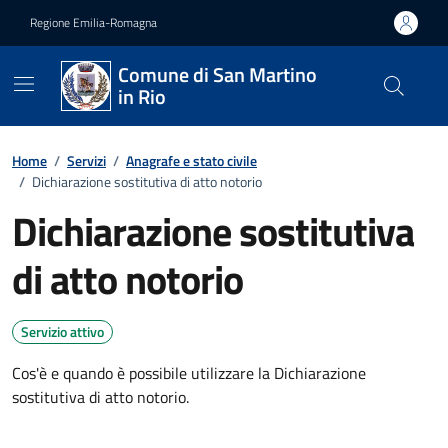
Vai ai contenuti
Vai al footer
Regione Emilia-Romagna
Comune di San Martino
in Rio
Home
/
Servizi
/
Anagrafe e stato civile
/
Dichiarazione sostitutiva di atto notorio
Dichiarazione sostitutiva
di atto notorio
Servizio attivo
Cos'è e quando è possibile utilizzare la Dichiarazione
sostitutiva di atto notorio.