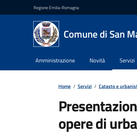
Vai ai contenuti
Vai al footer
Regione Emilia-Romagna
Comune di San Ma
Amministrazione
Novità
Servizi
Home
/
Servizi
/
Catasto e urbanis
Presentazione
opere di urb