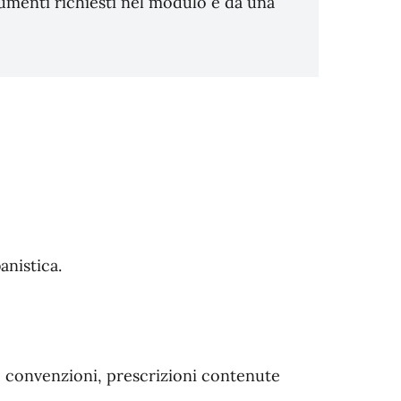
menti richiesti nel modulo e da una
anistica.
go, convenzioni, prescrizioni contenute