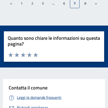
«
1
2
3
…
6
7
8
»
Quanto sono chiare le informazioni su questa
pagina?
Valuta 1 stelle su 5
Valuta 2 stelle su 5
Valuta 3 stelle su 5
Valuta 4 stelle su 5
Valuta 5 stelle su 5
Contatta il comune
Leggi le domande frequenti
Richiedi assistenza