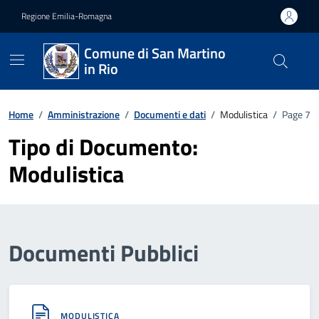
Vai ai contenuti
Vai al footer
Regione Emilia-Romagna
Comune di San Martino
in Rio
Home
/
Amministrazione
/
Documenti e dati
/
Modulistica
/
Page 7
Tipo di Documento:
Modulistica
Documenti Pubblici
MODULISTICA