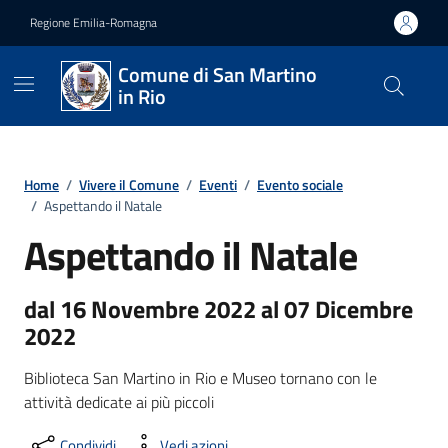
Vai ai contenuti
Vai al footer
Regione Emilia-Romagna
Comune di San Martino
in Rio
Home
/
Vivere il Comune
/
Eventi
/
Evento sociale
/
Aspettando il Natale
Aspettando il Natale
dal 16 Novembre 2022 al 07 Dicembre
2022
Biblioteca San Martino in Rio e Museo tornano con le
attività dedicate ai più piccoli
Condividi
Vedi azioni