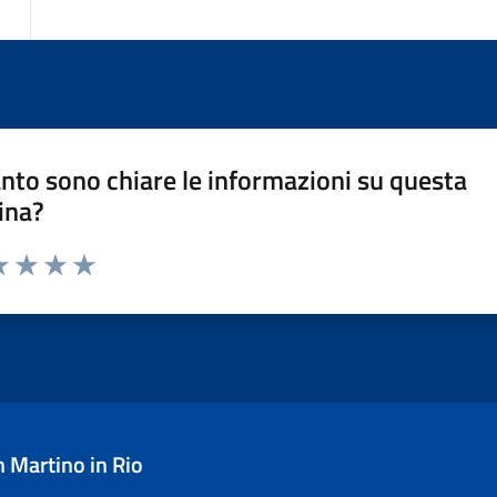
nto sono chiare le informazioni su questa
ina?
a 1 stelle su 5
luta 2 stelle su 5
Valuta 3 stelle su 5
Valuta 4 stelle su 5
Valuta 5 stelle su 5
 Martino in Rio