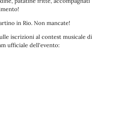
dine, patatine fritte, accompagnati
timento!
artino in Rio. Non mancate!
lle iscrizioni al contest musicale di
am ufficiale dell'evento: