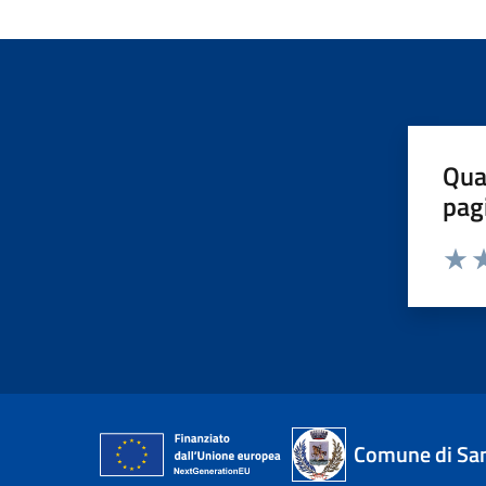
Qua
pag
Valut
Va
Comune di San