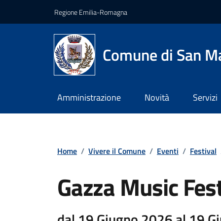
Vai ai contenuti
Vai al footer
Regione Emilia-Romagna
Comune di San Ma
Amministrazione
Novità
Servizi
Home
/
Vivere il Comune
/
Eventi
/
Festival
Gazza Music Fest
dal 19 Giugno 2026 al 19 G