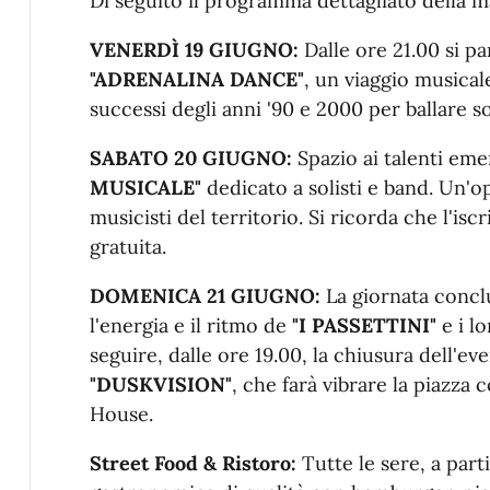
Di seguito il programma dettagliato della m
VENERDÌ 19 GIUGNO:
Dalle ore 21.00 si pa
"ADRENALINA DANCE"
, un viaggio musical
successi degli anni '90 e 2000 per ballare so
SABATO 20 GIUGNO:
Spazio ai talenti eme
MUSICALE"
dedicato a solisti e band
. Un'o
musicisti del territorio. Si ricorda che l'i
gratuita
.
DOMENICA 21 GIUGNO:
La giornata conclus
l'energia e il ritmo de
"I PASSETTINI"
e i lo
seguire, dalle ore 19.00, la chiusura dell'eve
"DUSKVISION"
, che farà vibrare la piazza 
House
.
Street Food & Ristoro:
Tutte le sere, a parti