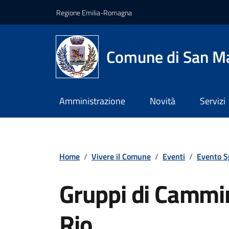
Vai ai contenuti
Vai al footer
Regione Emilia-Romagna
Comune di San Ma
Amministrazione
Novità
Servizi
Home
/
Vivere il Comune
/
Eventi
/
Evento S
Gruppi di Cammin
Rio