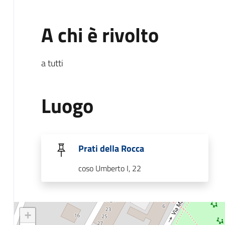
A chi è rivolto
a tutti
Luogo
Prati della Rocca
coso Umberto I, 22
+