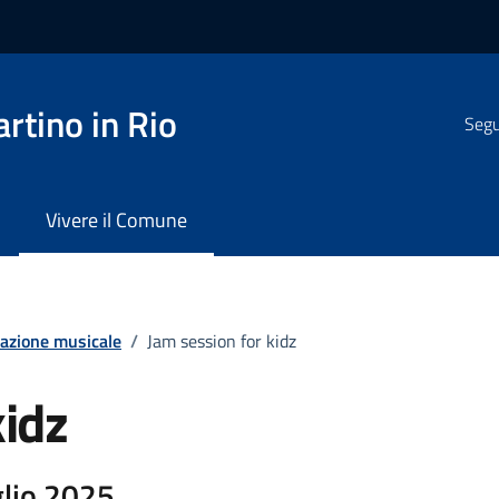
rtino in Rio
Segui
Vivere il Comune
azione musicale
/
Jam session for kidz
kidz
glio 2025