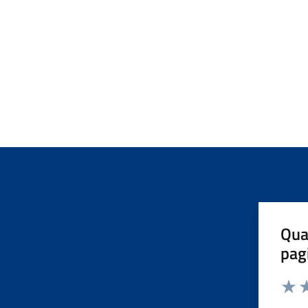
Qua
pag
Valut
Va