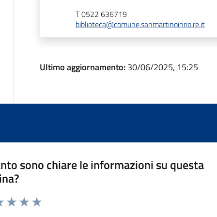
T 0522 636719
biblioteca@comune.sanmartinoinrio.re.it
Ultimo aggiornamento:
30/06/2025, 15:25
nto sono chiare le informazioni su questa
ina?
a 1 stelle su 5
luta 2 stelle su 5
Valuta 3 stelle su 5
Valuta 4 stelle su 5
Valuta 5 stelle su 5