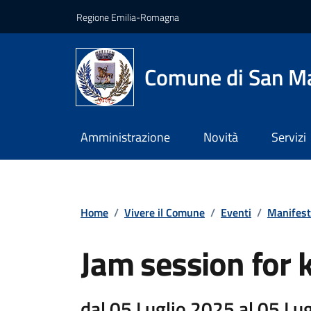
Vai ai contenuti
Vai al footer
Regione Emilia-Romagna
Comune di San Ma
Amministrazione
Novità
Servizi
Home
/
Vivere il Comune
/
Eventi
/
Manifest
Jam session for 
dal 05 Luglio 2025 al 05 Lu